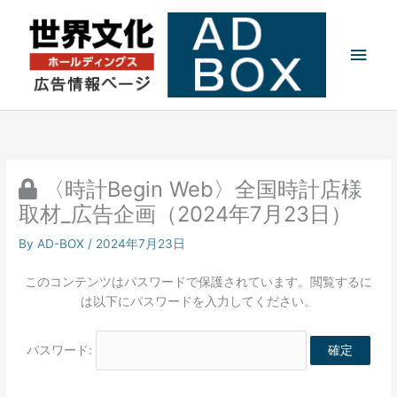
内
メ
容
を
イ
ス
キ
ン
ッ
プ
メ
ニ
〈時計Begin Web〉全国時計店様
ュ
取材_広告企画（2024年7月23日）
ー
By
AD-BOX
/
2024年7月23日
このコンテンツはパスワードで保護されています。閲覧するに
は以下にパスワードを入力してください。
パスワード: