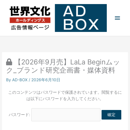
内
メ
容
を
イ
ス
キ
ン
ッ
プ
メ
ニ
【2026年9月売】LaLa Beginムッ
ュ
ク_ブランド研究企画書・媒体資料
ー
By
AD-BOX
/
2026年6月10日
このコンテンツはパスワードで保護されています。閲覧するに
は以下にパスワードを入力してください。
パスワード: