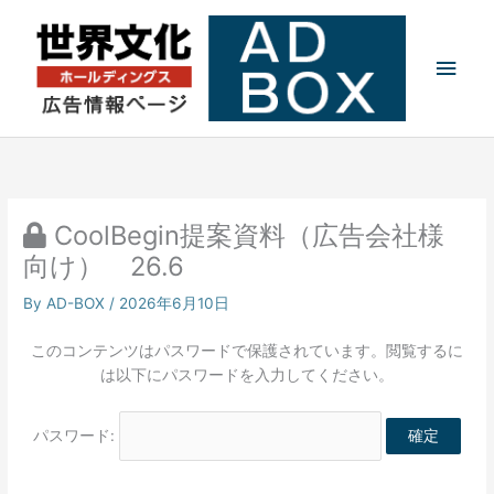
内
メ
容
を
イ
ス
キ
ン
ッ
プ
メ
ニ
CoolBegin提案資料（広告会社様
ュ
向け） 26.6
ー
By
AD-BOX
/
2026年6月10日
このコンテンツはパスワードで保護されています。閲覧するに
は以下にパスワードを入力してください。
パスワード: