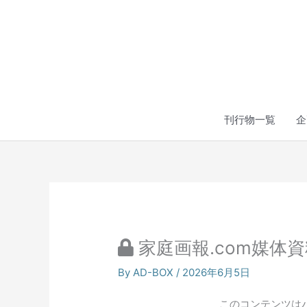
内
容
を
ス
キ
ッ
プ
刊行物一覧
企
家庭画報.com媒体
By
AD-BOX
/
2026年6月5日
このコンテンツは