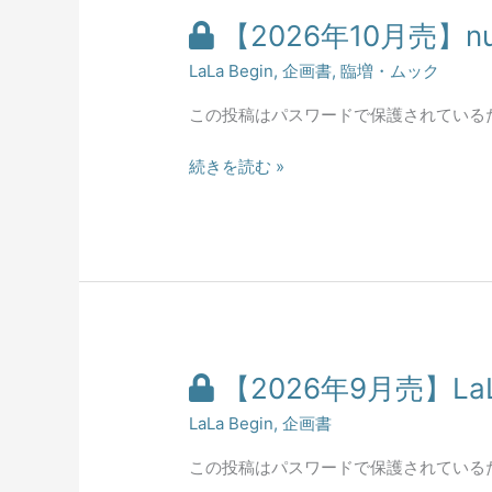
【2026年10月売】nui
【2026
LaLa Begin
,
企画書
,
臨増・ムック
年
10
この投稿はパスワードで保護されている
月
売】
続きを読む »
nui
nui
nui
企
画
書
【2026年9月売】L
【2026
LaLa Begin
,
企画書
年
9
この投稿はパスワードで保護されている
月