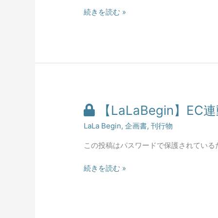
売】
続きを読む »
LaLa
Begin
ム
ッ
ク
_
ブ
ラ
【LaLaBegin】E
ン
【LaLaBegin】
LaLa Begin
,
企画書
,
刊行物
ド
EC
研
連
この投稿はパスワードで保護されている
究
動
企
型
続きを読む »
画
雑
書・
誌
媒
広
体
告