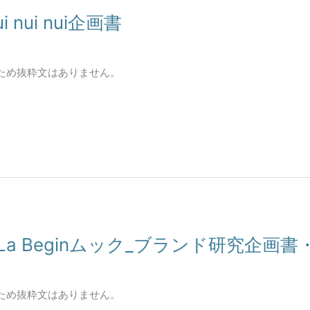
 nui nui企画書
ため抜粋文はありません。
aLa Beginムック_ブランド研究企画
ため抜粋文はありません。