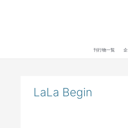
内
容
を
ス
キ
ッ
プ
刊行物一覧
企
LaLa Begin