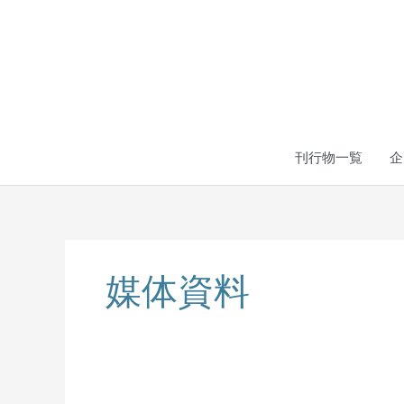
内
容
を
ス
キ
ッ
プ
刊行物一覧
企
媒体資料