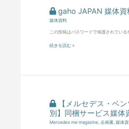
gaho JAPAN 媒体
gaho
媒体資料
JAPAN
媒
この投稿はパスワードで保護されている
体
資
続きを読む »
料
【メルセデス・ベンツ マ
【メ
別】同梱サービス媒体
ル
Mercedes me magazine
,
企画書
,
媒体資
セ