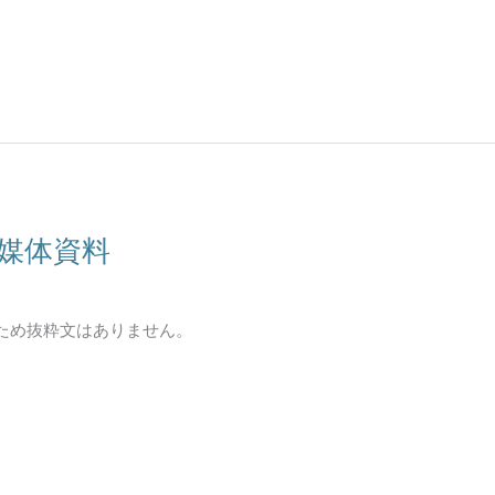
媒体資料
ため抜粋文はありません。